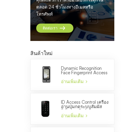
ตลอด 24 ชั่วโมงทางอีเมลหรือ
โทรศัพท์
ติดต่อเรา
สินค้าใหม่
Dynamic Recognition
Face Fingerprint Access
Control และ Time
Attendance Machine
อ่านเพิ่มเติม
ID Access Control เครื่อง
อ่านปุ่มกดระบบสัมผัส
อิเล็กทรอนิกส์เพื่อควบคุม
ประตู
อ่านเพิ่มเติม