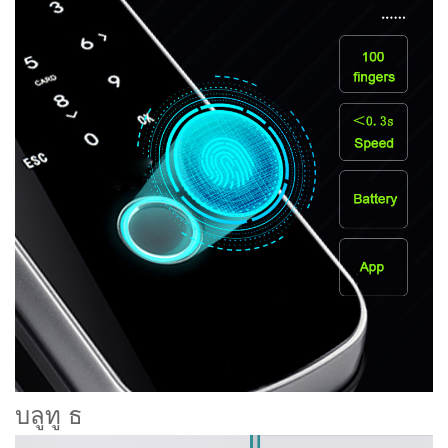
บลูทู ธ