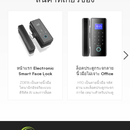
หน้าแรก Electronic
ล็อคประตูกระจกลาย
Smart Face Lock
นิ้วมือไม่เจาะ Office
ล็อคประตูลายนิ้วมือ
ล็อครหัสผ่านสมาร์ทอิ
ZDR16 เป็นลายนิ้วมือ
H10 เป็นลายนิ้วมือ รหัส
ดิจิตอลไบโอเมตริกซ์
เล็กทรอนิกส์ล็อค
ไดนามิกอัจฉริยะแบบ
ผ่าน และล็อคประตูกระจก
ประตูเฟรมไร้กรอบ
ดิจิทัล AI และการล็อค
การ์ด เหมาะสำหรับประตู
ใบหน้า
บานเดี่ยวและบานคู่
เหมาะสำหรับสำนักงาน
และร้านค้า