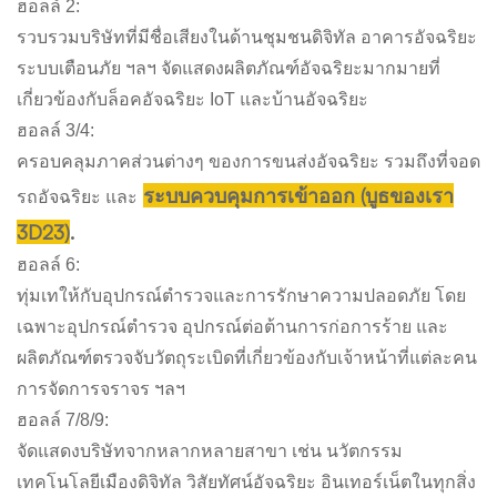
ฮอลล์ 2:
รวบรวมบริษัทที่มีชื่อเสียงในด้านชุมชนดิจิทัล อาคารอัจฉริยะ
ระบบเตือนภัย ฯลฯ จัดแสดงผลิตภัณฑ์อัจฉริยะมากมายที่
เกี่ยวข้องกับล็อคอัจฉริยะ IoT และบ้านอัจฉริยะ
ฮอลล์ 3/4:
ครอบคลุมภาคส่วนต่างๆ ของการขนส่งอัจฉริยะ รวมถึงที่จอด
ระบบควบคุมการเข้าออก (บูธของเรา
รถอัจฉริยะ และ
3D23)
.
ฮอลล์ 6:
ทุ่มเทให้กับอุปกรณ์ตำรวจและการรักษาความปลอดภัย โดย
เฉพาะอุปกรณ์ตำรวจ อุปกรณ์ต่อต้านการก่อการร้าย และ
ผลิตภัณฑ์ตรวจจับวัตถุระเบิดที่เกี่ยวข้องกับเจ้าหน้าที่แต่ละคน
การจัดการจราจร ฯลฯ
ฮอลล์ 7/8/9:
จัดแสดงบริษัทจากหลากหลายสาขา เช่น นวัตกรรม
เทคโนโลยีเมืองดิจิทัล วิสัยทัศน์อัจฉริยะ อินเทอร์เน็ตในทุกสิ่ง